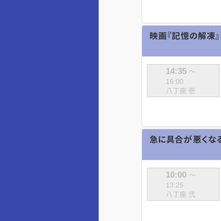
映画『記憶の解凍』
14:35
～
16:00
八丁座 壱
急に具合が悪くな
10:00
～
13:25
八丁座 弐