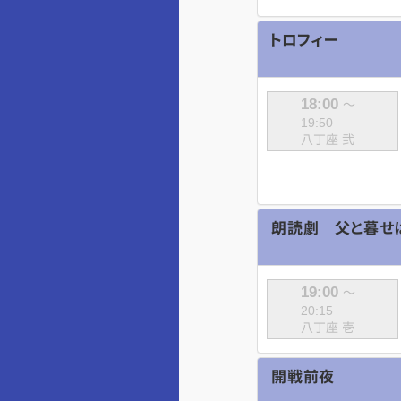
トロフィー
18:00
～
19:50
八丁座 弐
朗読劇 父と暮せ
19:00
～
20:15
八丁座 壱
開戦前夜