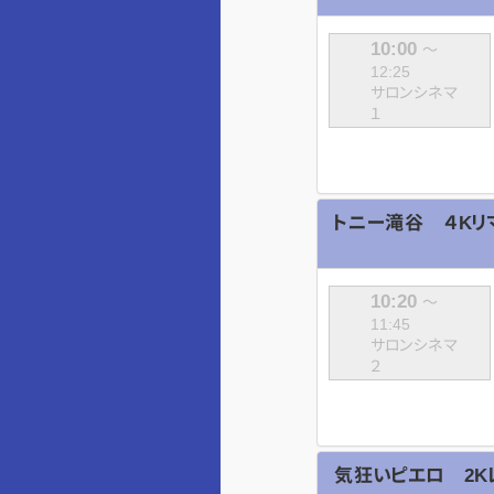
10:00
～
12:25
サロンシネマ
１
トニー滝谷 ４Kリ
10:20
～
11:45
サロンシネマ
２
気狂いピエロ 2K