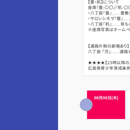
【畳・机】について
座席『畳-〇〇』『机-
・八丁座『畳』……畳敷
・サロンシネマ『畳』…
・八丁座『机』……背
※座席写真はホームペ
【通路片側の劇場あり】
八丁座 「弐」……通
★★★★【23時以降
広島県青少年育成条例
08月06日(木)