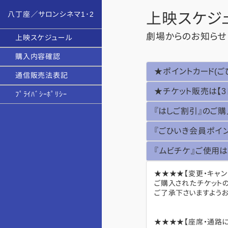
八丁座／サロンシネマ1･2
上映スケジ
劇場からのお知らせ
上映スケジュール
購入内容確認
★ポイントカード(
通信販売法表記
★チケット販売は【
ﾌﾟﾗｲﾊﾞｼｰﾎﾟﾘｼｰ
『はしご割引』のご
『ごひいき会員ポイ
『ムビチケ』ご使用
★★★★【変更・キャ
ご購入されたチケット
ご了承下さいますようお
★★★★【座席・通路