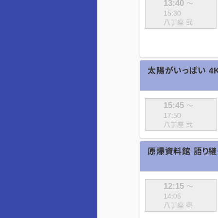
13:40
～
15:30
八丁座 弐
太陽がいっぱい 4
15:45
～
17:50
八丁座 弐
原爆資料館 語り継
12:15
～
14:05
八丁座 壱