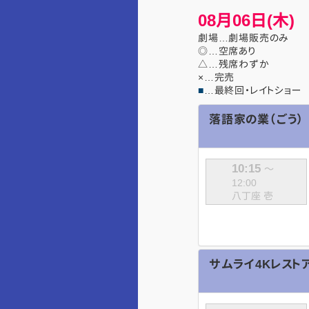
08月06日(木)
劇場…劇場販売のみ
◎…空席あり
△…残席わずか
×…完売
■
…最終回・レイトショー
落語家の業（ごう）
10:15
～
12:00
八丁座 壱
サムライ4Kレスト